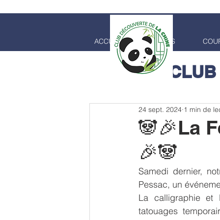
ACCUEIL
COURS
COUR
CLUB
24 sept. 2024
1 min de le
🐼🎉La F
🎉🐼
Samedi dernier, not
Pessac, un événemen
La calligraphie et 
tatouages temporair