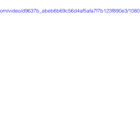
ic.com/video/d9637b_abeb6b69c56d4af5afa7f7b123f890e3/1080