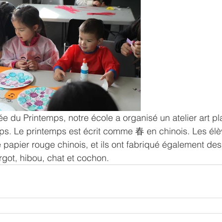
ivée du Printemps, notre école a organisé un atelier art pl
mps. Le printemps est écrit comme 春 en chinois. Les él
e papier rouge chinois, et ils ont fabriqué également de
ot, hibou, chat et cochon.  