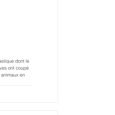
astique dont le 
èves ont coupé 
s animaux en 