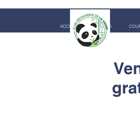
ACCUEIL
COURS
COUR
CLUB
Ven
gra