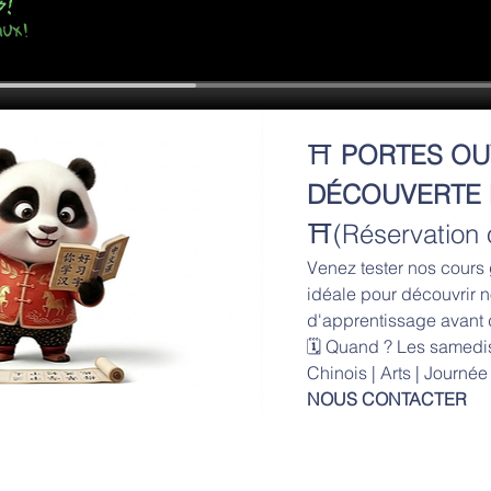
⛩️ 
PORTES OUV
DÉCOUVERTE 
⛩️(Réservation o
Venez tester nos cours 
idéale pour découvrir 
d'apprentissage avant 
🗓️ Quand ? Les samedis 
Chinois | Arts | Journée
NOUS CONTACTER